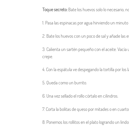
Toque secreto:
Bate los huevos solo lo necesario, n
1. Pasa las espinacas por agua hirviendo un minuto
2. Bate los huevos con un poco de sal y añade las e
3. Calienta un sartén pequeño con el aceite. Vacía 
crepe.
4. Con la espátula ve despegando la tortilla por los l
5. Queda como un burrito.
6. Una vez sellado el rollo córtalo en cilindros.
7. Corta la bolitas de queso por mitades o en cuarto
8. Ponemos los rollitos en el plato logrando un lin