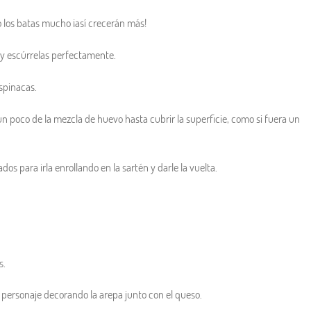
o los batas mucho ¡así crecerán más!
 y escúrrelas perfectamente.
spinacas.
un poco de la mezcla de huevo hasta cubrir la superficie, como si fuera un
ados para irla enrollando en la sartén y darle la vuelta.
s.
do personaje decorando la arepa junto con el queso.