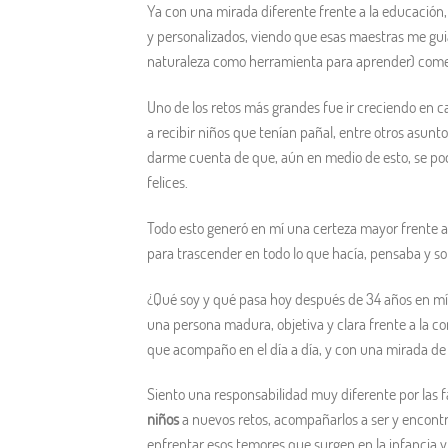
Ya con una mirada diferente frente a la educación,
y personalizados, viendo que esas maestras me guia
naturaleza como herramienta para aprender) comenc
Uno de los retos más grandes fue ir creciendo en c
a recibir niños que tenían pañal, entre otros asunto
darme cuenta de que, aún en medio de esto, se pod
felices.
Todo esto generó en mí una certeza mayor frente al 
para trascender en todo lo que hacía, pensaba y so
¿Qué soy y qué pasa hoy después de 34 años en mí
una persona madura, objetiva y clara frente a la co
que acompaño en el día a día, y con una mirada de
Siento una responsabilidad muy diferente por las f
niños
a nuevos retos, acompañarlos a ser y encontra
enfrentar esos temores que surgen en la infancia y v