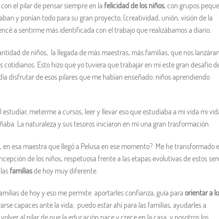
 con el pilar de pensar siempre en la
felicidad de los niños
, con grupos pequ
ban y ponían todo para su gran proyecto, (creatividad, unión, visión de la
é a sentirme más identificada con el trabajo que realizábamos a diario.
antidad de niños, la llegada de más maestras, más familias, que nos lanzár
s cotidianos. Esto hizo que yo tuviera que trabajar en mí este gran desafío d
ía disfrutar de esos pilares que me habían enseñado: niños aprendiendo
estudiar, meterme a cursos, leer y llevar eso que estudiaba a mi vida mi vid
ñaba. La naturaleza y sus tesoros iniciaron en mí una gran trasformación.
, en esa maestra que llegó a Pelusa en ese momento? Me he transformado 
ncepción de los niños, respetuosa frente a las etapas evolutivas de estos ser
 las
familias
de hoy muy diferente.
amilias de hoy y eso me permite aportarles confianza, guía para
orientar a l
rse capaces ante la vida; puedo estar ahí para las familias, ayudarles a
olver al pilar de que la educación nace y crece en la casa, y nosotros los