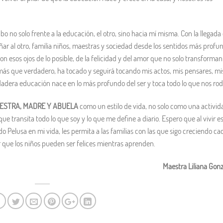
 no solo frente a la educación, el otro, sino hacia mí misma. Con la llegada
r al otro, familia niños, maestras y sociedad desde los sentidos más profu
n esos ojos de lo posible, de la felicidad y del amor que no solo transforman
más que verdadero, ha tocado y seguirá tocando mis actos, mis pensares, mi
rdadera educación nace en lo más profundo del ser y toca todo lo que nos rod
ESTRA, MADRE Y ABUELA
como un estilo de vida, no solo como una activid
que transita todo lo que soy y lo que me define a diario. Espero que al vivir e
do Pelusa en mi vida, les permita a las familias con las que sigo creciendo ca
r que los niños pueden ser felices mientras aprenden.
Maestra Liliana Gonz