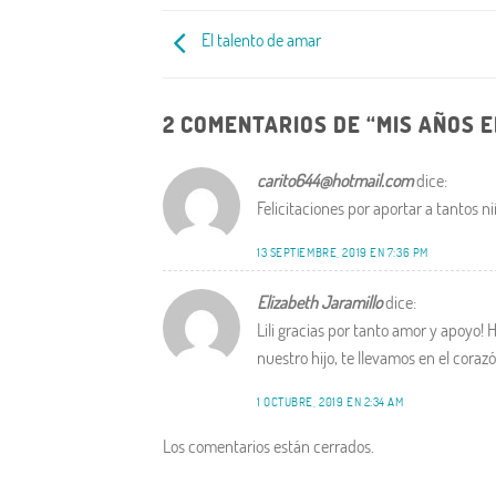
El talento de amar
2 COMENTARIOS DE “
MIS AÑOS 
carito644@hotmail.com
dice:
Felicitaciones por aportar a tantos n
13 SEPTIEMBRE, 2019 EN 7:36 PM
Elizabeth Jaramillo
dice:
Lili gracias por tanto amor y apoyo!
nuestro hijo, te llevamos en el coraz
1 OCTUBRE, 2019 EN 2:34 AM
Los comentarios están cerrados.